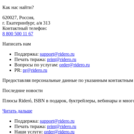
Как нас найти?
620027
,
Россия
,
г. Екатеринбург, а/я 313
Контактный телефон
:
8 800 500 11 67
Написать нам
Поддержка
:
support@ridero.ru
Печать тиража
:
print@ridero.ru
Вопросы по услугам
:
order@ridero.ru
PR
:
pr@ridero.ru
Предоставляя персональные данные по указанным контактным д
Последние новости
Плюсы Rideró, ISBN в подарок, буктрейлеры, вебинары и мног
Читать дальше
Поддержка
:
support@ridero.ru
Печать тиража
:
print@ridero.ru
Наши услуги
:
order@ridero.ru