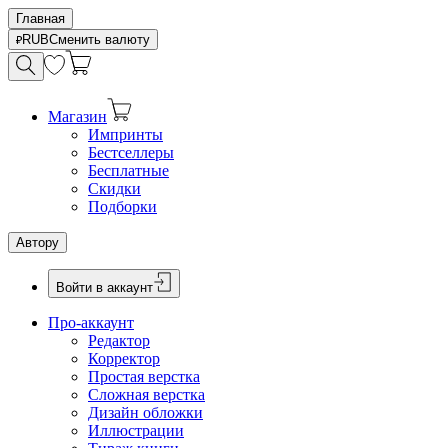
Главная
RUB
Сменить валюту
Магазин
Импринты
Бестселлеры
Бесплатные
Скидки
Подборки
Автору
Войти в аккаунт
Про-аккаунт
Редактор
Корректор
Простая верстка
Сложная верстка
Дизайн обложки
Иллюстрации