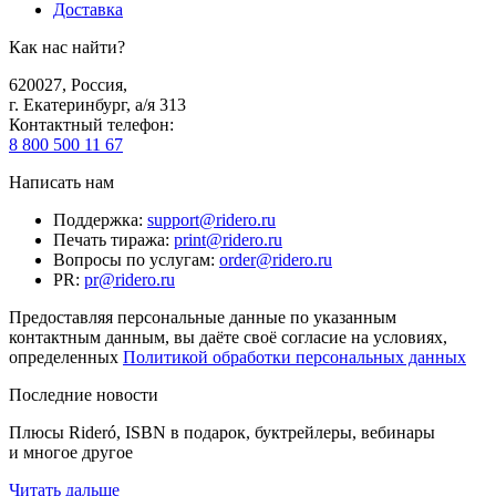
Доставка
Как нас найти?
620027
,
Россия
,
г. Екатеринбург, а/я 313
Контактный телефон
:
8 800 500 11 67
Написать нам
Поддержка
:
support@ridero.ru
Печать тиража
:
print@ridero.ru
Вопросы по услугам
:
order@ridero.ru
PR
:
pr@ridero.ru
Предоставляя персональные данные по указанным
контактным данным, вы даёте своё согласие на условиях,
определенных
Политикой обработки персональных данных
Последние новости
Плюсы Rideró, ISBN в подарок, буктрейлеры, вебинары
и многое другое
Читать дальше