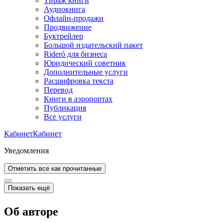
Тираж книги
Аудиокнига
Офлайн-продажи
Продвижение
Буктрейлер
Большой издательский пакет
Rideró для бизнеса
Юридический советник
Дополнительные услуги
Расшифровка текста
Перевод
Книги в аэропортах
Публикация
Все услуги
Кабинет
Кабинет
Уведомления
Отметить все как прочитанные
Показать ещё
Об авторе