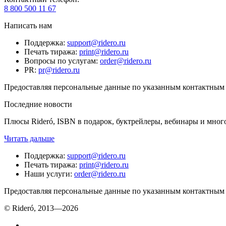
8 800 500 11 67
Написать нам
Поддержка
:
support@ridero.ru
Печать тиража
:
print@ridero.ru
Вопросы по услугам
:
order@ridero.ru
PR
:
pr@ridero.ru
Предоставляя персональные данные по указанным контактным д
Последние новости
Плюсы Rideró, ISBN в подарок, буктрейлеры, вебинары и мног
Читать дальше
Поддержка
:
support@ridero.ru
Печать тиража
:
print@ridero.ru
Наши услуги
:
order@ridero.ru
Предоставляя персональные данные по указанным контактным д
© Rideró, 2013—
2026