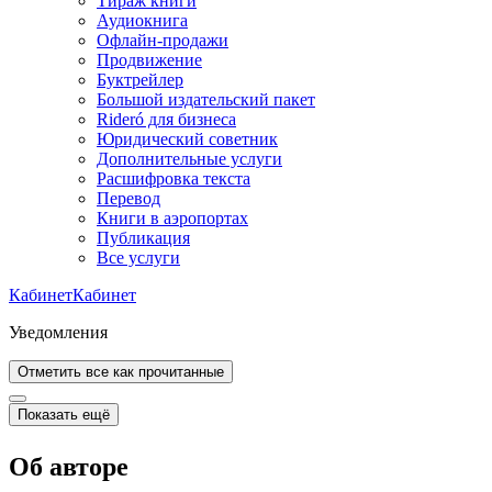
Тираж книги
Аудиокнига
Офлайн-продажи
Продвижение
Буктрейлер
Большой издательский пакет
Rideró для бизнеса
Юридический советник
Дополнительные услуги
Расшифровка текста
Перевод
Книги в аэропортах
Публикация
Все услуги
Кабинет
Кабинет
Уведомления
Отметить все как прочитанные
Показать ещё
Об авторе