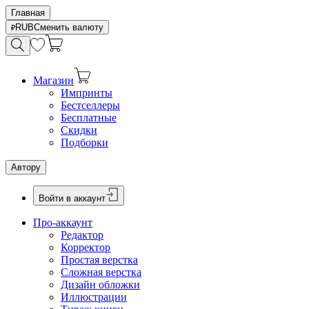
Главная
RUB
Сменить валюту
Магазин
Импринты
Бестселлеры
Бесплатные
Скидки
Подборки
Автору
Войти в аккаунт
Про-аккаунт
Редактор
Корректор
Простая верстка
Сложная верстка
Дизайн обложки
Иллюстрации