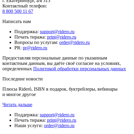
г. Екатеринбург, а/я 313
Контактный телефон
:
8 800 500 11 67
Написать нам
Поддержка
:
support@ridero.ru
Печать тиража
:
print@ridero.ru
Вопросы по услугам
:
order@ridero.ru
PR
:
pr@ridero.ru
Предоставляя персональные данные по указанным
контактным данным, вы даёте своё согласие на условиях,
определенных
Политикой обработки персональных данных
Последние новости
Плюсы Rideró, ISBN в подарок, буктрейлеры, вебинары
и многое другое
Читать дальше
Поддержка
:
support@ridero.ru
Печать тиража
:
print@ridero.ru
Наши услуги
:
order@ridero.ru