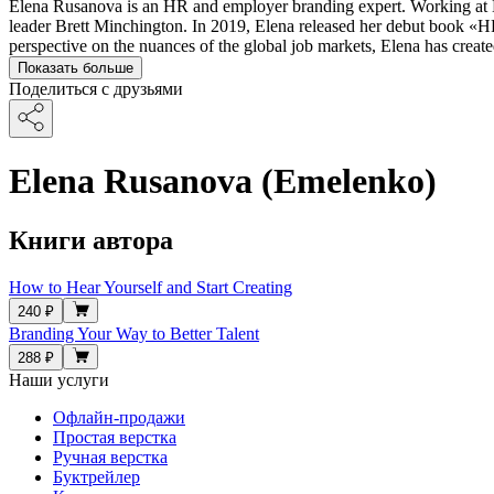
Elena Rusanova is an HR and employer branding expert. Working at He
leader Brett Minchington. In 2019, Elena released her debut book «H
perspective on the nuances of the global job markets, Elena has creat
Показать больше
Поделиться с друзьями
Elena Rusanova (Emelenko)
Книги автора
How to Hear Yourself and Start Creating
240 ₽
Branding Your Way to Better Talent
288 ₽
Наши услуги
Офлайн-продажи
Простая верстка
Ручная верстка
Буктрейлер