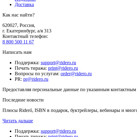
Доставка
Как нас найти?
620027
,
Россия
,
г. Екатеринбург, а/я 313
Контактный телефон
:
8 800 500 11 67
Написать нам
Поддержка
:
support@ridero.ru
Печать тиража
:
print@ridero.ru
Вопросы по услугам
:
order@ridero.ru
PR
:
pr@ridero.ru
Предоставляя персональные данные по указанным контактным д
Последние новости
Плюсы Rideró, ISBN в подарок, буктрейлеры, вебинары и мног
Читать дальше
Поддержка
:
support@ridero.ru
Печать тиража
:
print@ridero.ru