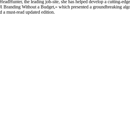
adHunter, the leading job-site, she has helped develop a cutting-edge
R Branding Without a Budget,» which presented a groundbreaking algor
ed a must-read updated edition.