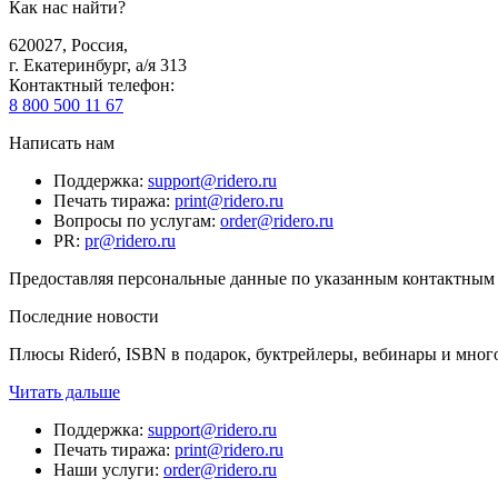
Как нас найти?
620027
,
Россия
,
г. Екатеринбург, а/я 313
Контактный телефон
:
8 800 500 11 67
Написать нам
Поддержка
:
support@ridero.ru
Печать тиража
:
print@ridero.ru
Вопросы по услугам
:
order@ridero.ru
PR
:
pr@ridero.ru
Предоставляя персональные данные по указанным контактным д
Последние новости
Плюсы Rideró, ISBN в подарок, буктрейлеры, вебинары и мног
Читать дальше
Поддержка
:
support@ridero.ru
Печать тиража
:
print@ridero.ru
Наши услуги
:
order@ridero.ru