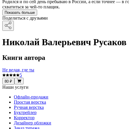
Родился и по сей день пребываю в России, а если точнее — в го
схватиться за чей-то плащик.
Показать больше
Поделиться с друзьями
Николай Валерьевич Русаков
Книги автора
Не ведая, где ты
5
80 ₽
Наши услуги
Офлайн-продажи
Простая верстка
Ручная верстка
Буктрейлер
Корректор
Дизайнер обложки
Заказ тиража