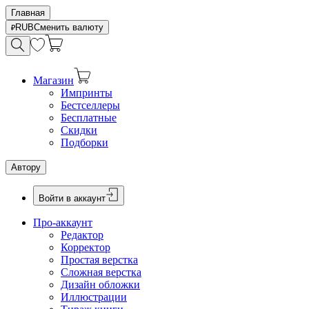
Главная
RUB
Сменить валюту
Магазин
Импринты
Бестселлеры
Бесплатные
Скидки
Подборки
Автору
Войти в аккаунт
Про-аккаунт
Редактор
Корректор
Простая верстка
Сложная верстка
Дизайн обложки
Иллюстрации