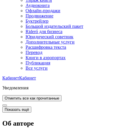
Тираж книги
Аудиокнига
Офлайн-продажи
Продвижение
Буктрейлер
Большой издательский пакет
Rideró для бизнеса
Юридический советник
Дополнительные услуги
Расшифровка текста
Перевод
Книги в аэропортах
Публикация
Все услуги
Кабинет
Кабинет
Уведомления
Отметить все как прочитанные
Показать ещё
Об авторе