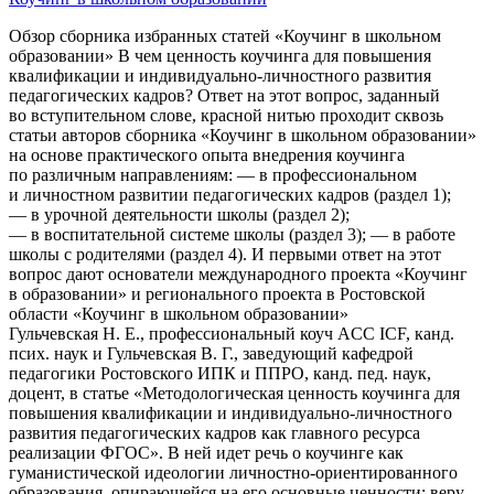
Обзор сборника избранных статей «Коучинг в школьном образовании» В чем ценность коучинга для повышения квалификации и индивидуально-личностного развития педагогических кадров? Ответ на этот вопрос, заданный во вступительном слове, красной нитью проходит сквозь статьи авторов сборника «Коучинг в школьном образовании» на основе практического опыта внедрения коучинга по различным направлениям: — в профессиональном и личностном развитии педагогических кадров (раздел 1); — в урочной деятельности школы (раздел 2); — в воспитательной системе школы (раздел 3); — в работе школы с родителями (раздел 4). И первыми ответ на этот вопрос дают основатели международного проекта «Коучинг в образовании» и регионального проекта в Ростовской области «Коучинг в школьном образовании» Гульчевская Н. Е., профессиональный коуч ACC ICF, канд. псих. наук и Гульчевская В. Г., заведующий кафедрой педагогики Ростовского ИПК и ППРО, канд. пед. наук, доцент, в статье «Методологическая ценность коучинга для повышения квалификации и индивидуально-личностного развития педагогических кадров как главного ресурса реализации ФГОС». В ней идет речь о коучинге как гуманистической идеологии личностно-ориентированного образования, опирающейся на его основные ценности: веру в человека, в позитивные намерения и развитие, в способность и потребность быть субъектом своей жизни и стремиться к успеху; о соотношении требований к метапредметным результатам ФГОС с технологическими возможностями коучинга. Авторы в форме сравнения соотносят требования профессиональных стандартов: к компетенциям педагога в стандарте «Педагог», приказа Минтруда России от 18 октября 2013 г. №544н, и компетенциям коуча по стандартам Международной Федерации Коучинга; описывают первые попытки внедрения коучинга в практику школьного образования: сопротивление инновациям и способы их преодоления; отличия коучинга от опеки, заботы, защиты, наставничества, тьюторства. О коучинговом подходе как ресурсе руководителя школы в формировании мотивации педагогических работников в условиях стандартизации и инклюзивного образования рассказано в одноименной статье Эповой Н. П., к. псих. н., доц. кафедры управления образованием ГБУ ДПО РО РИПК и ППРО, коуча МЭУК. Автор описывает пошаговый алгоритм применения техник «Колесо перехода образовательной организации к реализации инклюзивного образования» и «Формат конечного результата» для проектирования плана перехода образовательной организации к реализации инклюзивного образования. В статье Гульчевской В. Г. «Коучинг — инновационная технология поддержки в обучении и индивидуально-личностном развитии учащихся» раскрыты требования личностно-ориентированного и персонифицированного обучения: о важности перехода от традиционной роли учителя-ментора к овладению и проявлению в ситуациях учебно-воспитательного процесса ролей наставника, тьютора, коуча; предлагает сравнительную характеристику. На примере 4 этапов проектирования и 4 вопросов планирования и реализации урока автор показывает, как коучинговый подход обеспечивает диалогический характер общения учителя с учащимися. О главных результатах создания коуч-среды в образовательном учреждении на примере Красносулинской МБОУ СОШ №5, являющейся федеральной экспериментальной площадкой по применению коучинга в образовании, описано в статье директора школы, сертифицированного коуча МЭУК Евтюховой В. С. В статье Татевосян М. М., педагога-психолога МБОУ СОШ№5 г. Красный Сулин, коуча МЭУК, подробно описано занятие, направленное на профилактику эмоционального выгорания средствами арт-терапии и коучинга с целью сохранения психологического здоровья педагогов. Продолжением мастерской, проведенной в рамках семинара-фестиваля «Коучинг в образовании», является статья Боклаговой Е. Е., замдиректора по УВР МБОУ СОШ №5 г. Красный Сулин, коуча МЭУК об использовании интерактивного навигатора для работы с обучающимися разных образовательных потребностей. Навигатор создан и апробирован на базе школы, представлен на сайте «Коучинг в образовании» http://coachingineducation.ru/tezisy-vystupleniya-eleny-boklagovoj-individualnyj-marshrut-razvitiya-programma-podderzhki-odaryonnyx-detej-navigator/ Завершает первый раздел сборника статья «На позитивной волне коучинга: экологичная технология для эффективного управления собственной жизнью» Елисеевой Е. В., педагога -психолога МБОУ «Гимназия №117», г. Ростов-на-Дону, коуча МЭУК с описанием семишаговой стратегии самокоучинга (self-coaching) датского коуча и тренера Джека Макани, как одного из инструментов сопровождения человека на пути самообновления и самовосстановления. Второй раздел сборника о коучинге в урочной деятельности открывает статья «Модель педагогического сопровождения и поддержки обучающихся в ходе урока на основе коучингового подхода» Гульчевской В. Г., заведующей кафедрой педагогики ГБОУ ДПО РО РИПК и ППРО, к.п.н и Гульчевской Н. Е., коуча АСС ICF, к. пс. н. Речь в ней идет о тех задачах, которые общество предъявляет школе в вопросах формирования личности обучающегося и способах реализации этих задач в коучинговом подходе, как сущностном выражении методологии гуманистической педагогики, отвечающем признакам личностно-ориентированного обучения. Статья содержит обобщенную модель урока, в которой представлена сравнительная характеристика педагогического сопровождения и поддержки, осуществляемая учителем в позициях наставника, тьютора и коуча на каждом из этапов урока. Сценарий обобщающего урока по русскому языку в 9 классе по теме «Сложные предложения с разными видами союзной и бессоюзной связи», реализуемый на основе коучингового подхода, представлен учителем русского языка и литературы МБОУ Самарская СОШ №1 Азовского района Ростовской области Романенко А. Н. в одноименной статье. С примерами форм работы над решением задач с применением инструментов коучинга знакомит статья «Коучинговый подход в процессе обучения решению задач» Боклаговой Е. Е., учителя химии МБОУ СОШ №5 г. Красный Сулин, коуча МЭУК. Автором представлены такие инструменты, как «Формат конечного результата» в ситуации определения уровня усвоения знаний, «Шкала удовлетворенности» для оценки степени сформированности УУД, «Поддерживающая среда» и ряд других. Об опыте использования инструментов коучинга для развития регулятивных компетенций у первоклассников можно прочесть в статье учителя начальных классов МАОУ «Лицей №33» г. Ростова н/Д Колупаевой Е. А. Автор делится своими наблюдениями от участия в семинар-фестивале «Коучинг в школьном образовании» в мае 2015 года и вспоминает о том, как демонстрация динамики изменений детей в «Колесе развития», составленных первоклассниками на начало и конец учебного года, вдохновил участников на составление собственного «Колеса успеха». О задачах профессиональной деятельности учителя физической культуры и решении их инструментами коучинга, об опыте применения коучингового подхода при подготовке к соревнованиям в команде спортсменов подробно описано в статье «Воспитание будущих чемпионов в условиях физической подготовки в школе» Симонихиной Н.А, учителя физической культуры МБОУ СОШ №5, г. Красный Сулин. Больше о коучинге в воспитательной системе школы содержится в 3-м разделе сборника. В статье «Место коучинга в воспитательной системе школы» Гульчевская В. Г., заведующий кафедрой педагогики, ГБОУ ДПО РО РИПК и ППРО, канд. пед. наук и Рудая Т. И., доцент кафедры педагогики ГБОУ ДПО РО РИПК и ППРО, канд. пед. наук, рассматривают коучинг как один из эффективных инновационных подходов личностно-ориентированного обучения и технологию педагогического сопровождения ребенка в его индивидуально-личностном развитии; описывают принципы, методы и технологии осуществления поддержки; выделяют особенности коучингового подхода в реализации этих технологий; описывают способы и виды организации воспитательной работы классных руководителей с целью достижения результатов устойчивых воспитательных результатов на трех уровнях формирования компетентности обучающихся. О том, как благодаря коучинговому подходу реализуется воспитательная компонента в Красносулинской МБОУ СОШ №5; о создании системы непрерывной воспитательной работы и социализации обучающихся по всем значимым направлениям развития личности каждого воспитанника, можно узнать из статьи директора школы Евтюховой В. С. «Создание воспитывающей среды в школе на основе коучингового подхода». Как часто в вашем классе случаются чудеса? Объявите учебный год Годом Волшебника так, как это сделала Некрасова М. В., учитель начальных классов ГБОУ лицей №1158 г. Москва, коуч МЭУК, вооружитесь инструментами коучинга, и чудеса станут происходить чаще! О ярких и интересных событиях, новом опыте и позитивных переменах как в личности детей, так и собственной профессиональной деятельности читайте в статье автора «Год волшебника». О концептуальных основах и опыте интеграции коучинга и медиации в деятельности службы примирения на базе Красносулинской МБОУ СОШ№5 можно узнать из одноименной статьи Пуголь К. А., учителя английского языка, коуча МЭУК. Коучингу в работе школы с родителями посвящен 4 раздел сборника. Современные семьи сталкиваются с новыми и новыми проблемами, решить которые в одиночку непросто. Найти точки соприкосновения в общении с детьми становится труднее. Задача классного руководителя — оказать помощь семье в решении возникающих трудностей путем налаживания диалогического общения классного руководителя-коуча и родителей. О том, как это сделать, описывает Никитченко А. Л., учитель начальных классов МБОУСОШ №5,г. Красный Сулин, коуч МЭУК в статье «Активное применения коучингового подхода, как залог эффективного сотрудничества с родителями». О том, как коучинг дает возможность родителям научиться слушать и слышать друг друга и детей, договариваться с ними, быть с ними в сотворчестве, расти и изменяться вместе, описано в статье «Коуч-сессия для родителей» Каюткиной Н. В., учителя начальных классов МАОУ лицея №33 Г. Ростов-на-Дону. Автор описывает коуч-сессию c родительницей N, когда она пришла после уроков в слезах с письмом сына, и тех переменах,