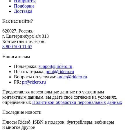
Импринты
Подборки
Доставка
Как нас найти?
620027
,
Россия
,
г. Екатеринбург, а/я 313
Контактный телефон
:
8 800 500 11 67
Написать нам
Поддержка
:
support@ridero.ru
Печать тиража
:
print@ridero.ru
Вопросы по услугам
:
order@ridero.ru
PR
:
pr@ridero.ru
Предоставляя персональные данные по указанным
контактным данным, вы даёте своё согласие на условиях,
определенных
Политикой обработки персональных данных
Последние новости
Плюсы Rideró, ISBN в подарок, буктрейлеры, вебинары
и многое другое