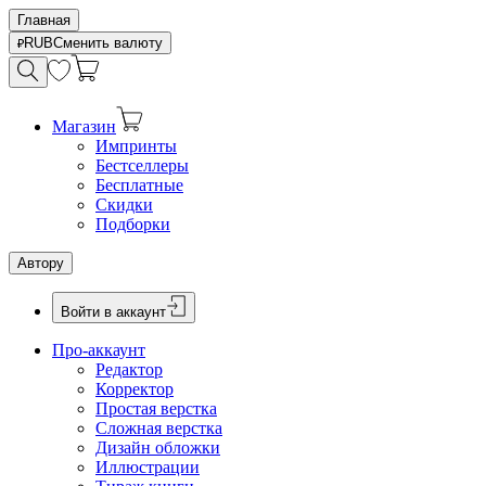
Главная
RUB
Сменить валюту
Магазин
Импринты
Бестселлеры
Бесплатные
Скидки
Подборки
Автору
Войти в аккаунт
Про-аккаунт
Редактор
Корректор
Простая верстка
Сложная верстка
Дизайн обложки
Иллюстрации