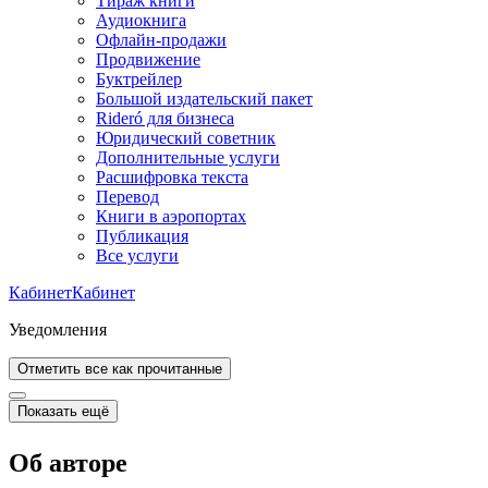
Тираж книги
Аудиокнига
Офлайн-продажи
Продвижение
Буктрейлер
Большой издательский пакет
Rideró для бизнеса
Юридический советник
Дополнительные услуги
Расшифровка текста
Перевод
Книги в аэропортах
Публикация
Все услуги
Кабинет
Кабинет
Уведомления
Отметить все как прочитанные
Показать ещё
Об авторе