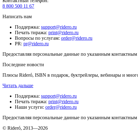
Контактный телефон
:
8 800 500 11 67
Написать нам
Поддержка
:
support@ridero.ru
Печать тиража
:
print@ridero.ru
Вопросы по услугам
:
order@ridero.ru
PR
:
pr@ridero.ru
Предоставляя персональные данные по указанным контактным д
Последние новости
Плюсы Rideró, ISBN в подарок, буктрейлеры, вебинары и мног
Читать дальше
Поддержка
:
support@ridero.ru
Печать тиража
:
print@ridero.ru
Наши услуги
:
order@ridero.ru
Предоставляя персональные данные по указанным контактным д
© Rideró, 2013—
2026