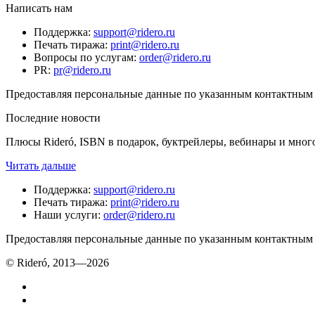
Написать нам
Поддержка
:
support@ridero.ru
Печать тиража
:
print@ridero.ru
Вопросы по услугам
:
order@ridero.ru
PR
:
pr@ridero.ru
Предоставляя персональные данные по указанным контактным д
Последние новости
Плюсы Rideró, ISBN в подарок, буктрейлеры, вебинары и мног
Читать дальше
Поддержка
:
support@ridero.ru
Печать тиража
:
print@ridero.ru
Наши услуги
:
order@ridero.ru
Предоставляя персональные данные по указанным контактным д
© Rideró, 2013—
2026