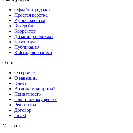
Офлайн-продажи
Простая верстка
Ручная верстка
Буктрейлер
Корректор
Дизайнер обложки
Заказ тиража
Публикация
Rideró для бизнеса
О нас
О сервисе
О магазине
Книги
Возникли вопросы?
Приватность
Наши преимущества
Реквизиты
Договор
llm.txt
Магазин