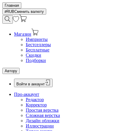
Главная
RUB
Сменить валюту
Магазин
Импринты
Бестселлеры
Бесплатные
Скидки
Подборки
Автору
Войти в аккаунт
Про-аккаунт
Редактор
Корректор
Простая верстка
Сложная верстка
Дизайн обложки
Иллюстрации