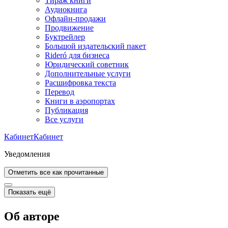
Тираж книги
Аудиокнига
Офлайн-продажи
Продвижение
Буктрейлер
Большой издательский пакет
Rideró для бизнеса
Юридический советник
Дополнительные услуги
Расшифровка текста
Перевод
Книги в аэропортах
Публикация
Все услуги
Кабинет
Кабинет
Уведомления
Отметить все как прочитанные
Показать ещё
Об авторе