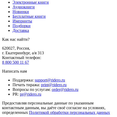
Электронные книги
Аудиокниги
Новинки
Бесплатные книги
Импринты
Подборки
Доставка
Как нас найти?
620027
,
Россия
,
г. Екатеринбург, а/я 313
Контактный телефон
:
8 800 500 11 67
Написать нам
Поддержка
:
support@ridero.ru
Печать тиража
:
print@ridero.ru
Вопросы по услугам
:
order@ridero.ru
PR
:
pr@ridero.ru
Предоставляя персональные данные по указанным
контактным данным, вы даёте своё согласие на условиях,
определенных
Политикой обработки персональных данных