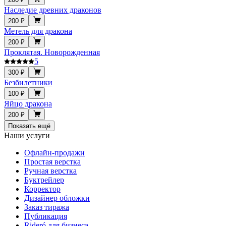
Наследие древних драконов
200 ₽
Метель для дракона
200 ₽
Проклятая. Новорожденная
5
300 ₽
Безбилетники
100 ₽
Яйцо дракона
200 ₽
Показать ещё
Наши услуги
Офлайн-продажи
Простая верстка
Ручная верстка
Буктрейлер
Корректор
Дизайнер обложки
Заказ тиража
Публикация
Rideró для бизнеса