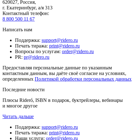
620027
,
Россия
,
г. Екатеринбург, а/я 313
Контактный телефон
:
8 800 500 11 67
Написать нам
Поддержка
:
support@ridero.ru
Печать тиража
:
print@ridero.ru
Вопросы по услугам
:
order@ridero.ru
PR
:
pr@ridero.ru
Предоставляя персональные данные по указанным
контактным данным, вы даёте своё согласие на условиях,
определенных
Политикой обработки персональных данных
Последние новости
Плюсы Rideró, ISBN в подарок, буктрейлеры, вебинары
и многое другое
Читать дальше
Поддержка
:
support@ridero.ru
Печать тиража
:
print@ridero.ru
Наши услуги
:
order@ridero.ru