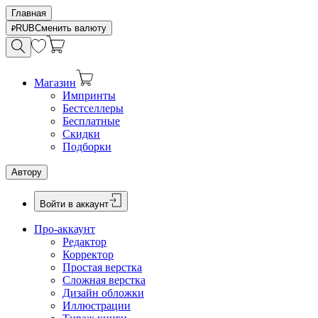
Главная
RUB
Сменить валюту
Магазин
Импринты
Бестселлеры
Бесплатные
Скидки
Подборки
Автору
Войти в аккаунт
Про-аккаунт
Редактор
Корректор
Простая верстка
Сложная верстка
Дизайн обложки
Иллюстрации