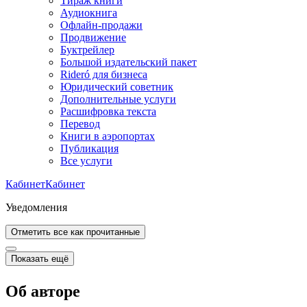
Тираж книги
Аудиокнига
Офлайн-продажи
Продвижение
Буктрейлер
Большой издательский пакет
Rideró для бизнеса
Юридический советник
Дополнительные услуги
Расшифровка текста
Перевод
Книги в аэропортах
Публикация
Все услуги
Кабинет
Кабинет
Уведомления
Отметить все как прочитанные
Показать ещё
Об авторе