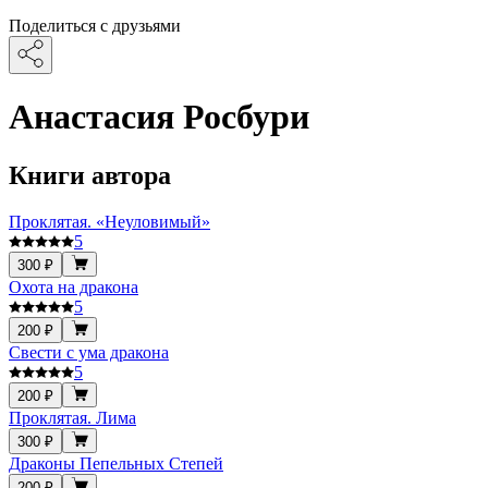
Поделиться с друзьями
Анастасия Росбури
Книги автора
Проклятая. «Неуловимый»
5
300 ₽
Охота на дракона
5
200 ₽
Свести с ума дракона
5
200 ₽
Проклятая. Лима
300 ₽
Драконы Пепельных Степей
200 ₽