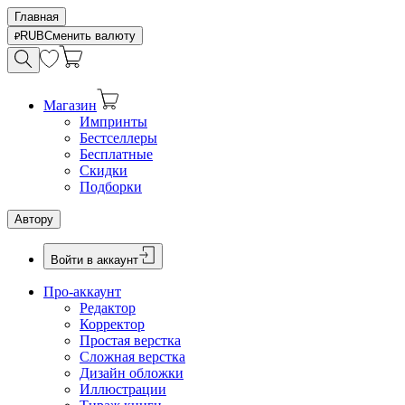
Главная
RUB
Сменить валюту
Магазин
Импринты
Бестселлеры
Бесплатные
Скидки
Подборки
Автору
Войти в аккаунт
Про-аккаунт
Редактор
Корректор
Простая верстка
Сложная верстка
Дизайн обложки
Иллюстрации