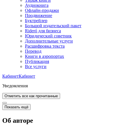
Тираж книги
Аудиокнига
Офлайн-продажи
Продвижение
Буктрейлер
Большой издательский пакет
Rideró для бизнеса
Юридический советник
Дополнительные услуги
Расшифровка текста
Перевод
Книги в аэропортах
Публикация
Все услуги
Кабинет
Кабинет
Уведомления
Отметить все как прочитанные
Показать ещё
Об авторе