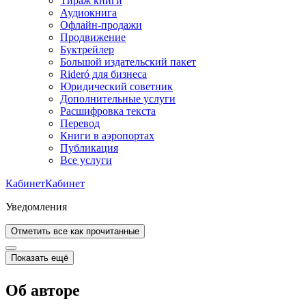
Тираж книги
Аудиокнига
Офлайн-продажи
Продвижение
Буктрейлер
Большой издательский пакет
Rideró для бизнеса
Юридический советник
Дополнительные услуги
Расшифровка текста
Перевод
Книги в аэропортах
Публикация
Все услуги
Кабинет
Кабинет
Уведомления
Отметить все как прочитанные
Показать ещё
Об авторе