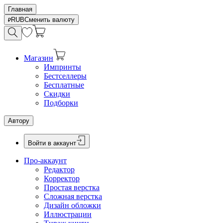
Главная
RUB
Сменить валюту
Магазин
Импринты
Бестселлеры
Бесплатные
Скидки
Подборки
Автору
Войти в аккаунт
Про-аккаунт
Редактор
Корректор
Простая верстка
Сложная верстка
Дизайн обложки
Иллюстрации