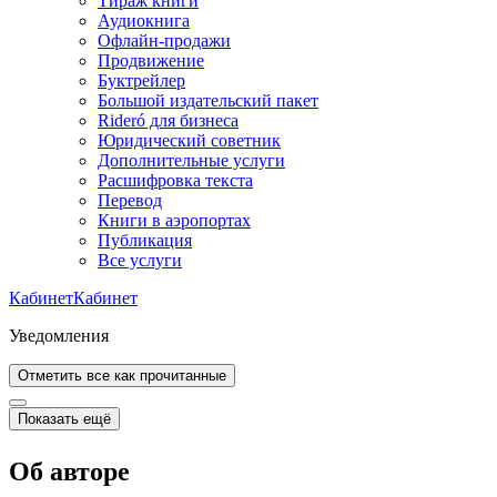
Тираж книги
Аудиокнига
Офлайн-продажи
Продвижение
Буктрейлер
Большой издательский пакет
Rideró для бизнеса
Юридический советник
Дополнительные услуги
Расшифровка текста
Перевод
Книги в аэропортах
Публикация
Все услуги
Кабинет
Кабинет
Уведомления
Отметить все как прочитанные
Показать ещё
Об авторе