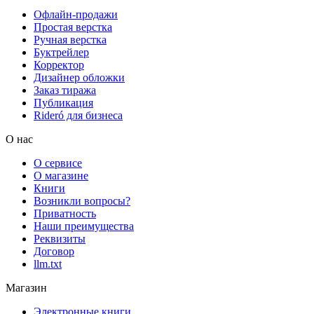
Офлайн-продажи
Простая верстка
Ручная верстка
Буктрейлер
Корректор
Дизайнер обложки
Заказ тиража
Публикация
Rideró для бизнеса
О нас
О сервисе
О магазине
Книги
Возникли вопросы?
Приватность
Наши преимущества
Реквизиты
Договор
llm.txt
Магазин
Электронные книги