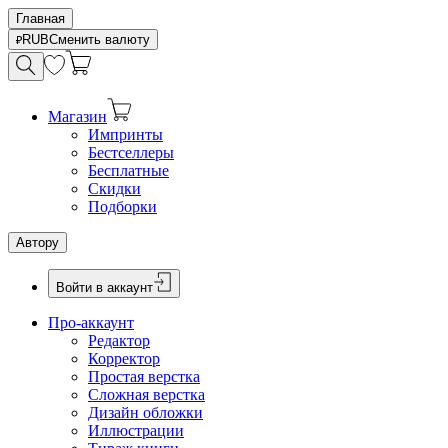
Главная
RUB
Сменить валюту
Магазин
Импринты
Бестселлеры
Бесплатные
Скидки
Подборки
Автору
Войти в аккаунт
Про-аккаунт
Редактор
Корректор
Простая верстка
Сложная верстка
Дизайн обложки
Иллюстрации