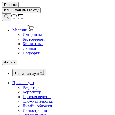
Главная
RUB
Сменить валюту
Магазин
Импринты
Бестселлеры
Бесплатные
Скидки
Подборки
Автору
Войти в аккаунт
Про-аккаунт
Редактор
Корректор
Простая верстка
Сложная верстка
Дизайн обложки
Иллюстрации