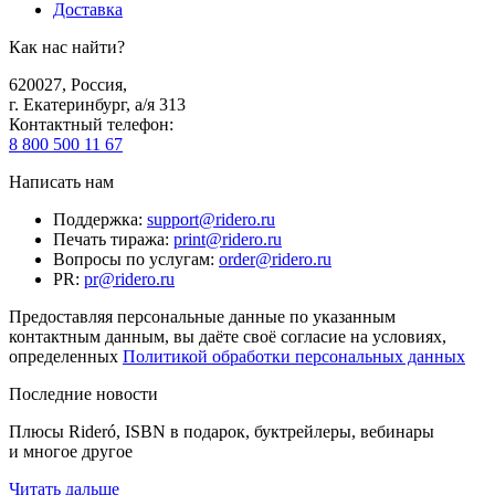
Доставка
Как нас найти?
620027
,
Россия
,
г. Екатеринбург, а/я 313
Контактный телефон
:
8 800 500 11 67
Написать нам
Поддержка
:
support@ridero.ru
Печать тиража
:
print@ridero.ru
Вопросы по услугам
:
order@ridero.ru
PR
:
pr@ridero.ru
Предоставляя персональные данные по указанным
контактным данным, вы даёте своё согласие на условиях,
определенных
Политикой обработки персональных данных
Последние новости
Плюсы Rideró, ISBN в подарок, буктрейлеры, вебинары
и многое другое
Читать дальше