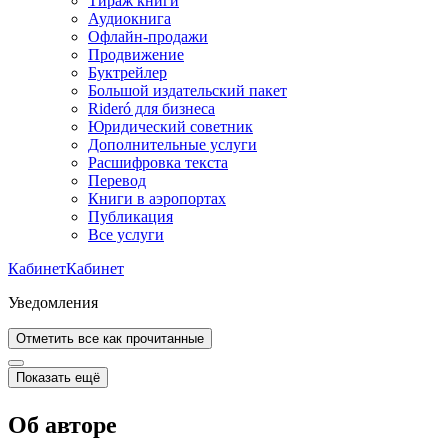
Тираж книги
Аудиокнига
Офлайн-продажи
Продвижение
Буктрейлер
Большой издательский пакет
Rideró для бизнеса
Юридический советник
Дополнительные услуги
Расшифровка текста
Перевод
Книги в аэропортах
Публикация
Все услуги
Кабинет
Кабинет
Уведомления
Отметить все как прочитанные
Показать ещё
Об авторе