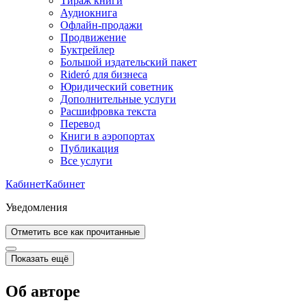
Тираж книги
Аудиокнига
Офлайн-продажи
Продвижение
Буктрейлер
Большой издательский пакет
Rideró для бизнеса
Юридический советник
Дополнительные услуги
Расшифровка текста
Перевод
Книги в аэропортах
Публикация
Все услуги
Кабинет
Кабинет
Уведомления
Отметить все как прочитанные
Показать ещё
Об авторе