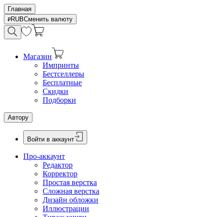
Главная
RUB
Сменить валюту
Магазин
Импринты
Бестселлеры
Бесплатные
Скидки
Подборки
Автору
Войти в аккаунт
Про-аккаунт
Редактор
Корректор
Простая верстка
Сложная верстка
Дизайн обложки
Иллюстрации