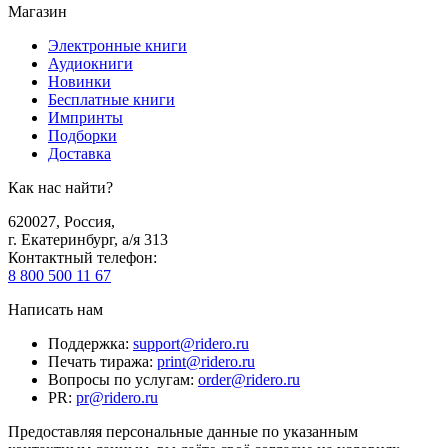
Магазин
Электронные книги
Аудиокниги
Новинки
Бесплатные книги
Импринты
Подборки
Доставка
Как нас найти?
620027
,
Россия
,
г. Екатеринбург, а/я 313
Контактный телефон
:
8 800 500 11 67
Написать нам
Поддержка
:
support@ridero.ru
Печать тиража
:
print@ridero.ru
Вопросы по услугам
:
order@ridero.ru
PR
:
pr@ridero.ru
Предоставляя персональные данные по указанным