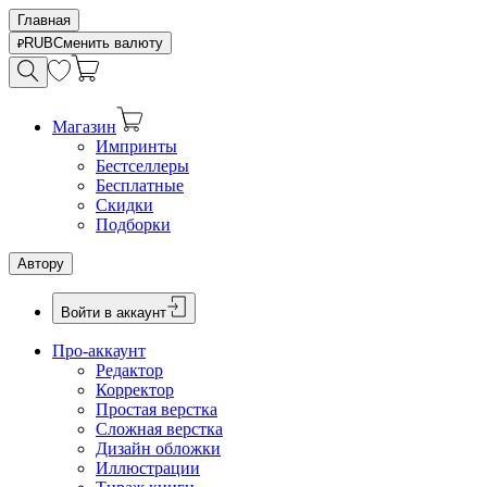
Главная
RUB
Сменить валюту
Магазин
Импринты
Бестселлеры
Бесплатные
Скидки
Подборки
Автору
Войти в аккаунт
Про-аккаунт
Редактор
Корректор
Простая верстка
Сложная верстка
Дизайн обложки
Иллюстрации