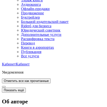
Тираж книги
Аудиокнига
Офлайн-продажи
Продвижение
Буктрейлер
Большой издательский пакет
Rideró для бизнеса
Юридический советник
Дополнительные услуги
Расшифровка текста
Перевод
Книги в аэропортах
Публикация
Все услуги
Кабинет
Кабинет
Уведомления
Отметить все как прочитанные
Показать ещё
Об авторе