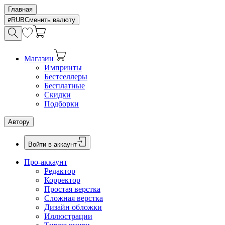
Главная
RUB
Сменить валюту
Магазин
Импринты
Бестселлеры
Бесплатные
Скидки
Подборки
Автору
Войти в аккаунт
Про-аккаунт
Редактор
Корректор
Простая верстка
Сложная верстка
Дизайн обложки
Иллюстрации