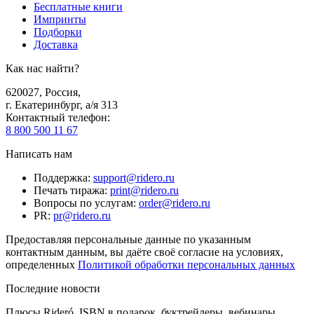
Бесплатные книги
Импринты
Подборки
Доставка
Как нас найти?
620027
,
Россия
,
г. Екатеринбург, а/я 313
Контактный телефон
:
8 800 500 11 67
Написать нам
Поддержка
:
support@ridero.ru
Печать тиража
:
print@ridero.ru
Вопросы по услугам
:
order@ridero.ru
PR
:
pr@ridero.ru
Предоставляя персональные данные по указанным
контактным данным, вы даёте своё согласие на условиях,
определенных
Политикой обработки персональных данных
Последние новости
Плюсы Rideró, ISBN в подарок, буктрейлеры, вебинары