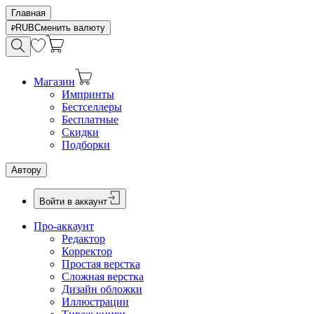
Главная
RUB
Сменить валюту
Магазин
Импринты
Бестселлеры
Бесплатные
Скидки
Подборки
Автору
Войти в аккаунт
Про-аккаунт
Редактор
Корректор
Простая верстка
Сложная верстка
Дизайн обложки
Иллюстрации