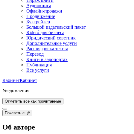
Тираж книги
Аудиокнига
Офлайн-продажи
Продвижение
Буктрейлер
Большой издательский пакет
Rideró для бизнеса
Юридический советник
Дополнительные услуги
Расшифровка текста
Перевод
Книги в аэропортах
Публикация
Все услуги
Кабинет
Кабинет
Уведомления
Отметить все как прочитанные
Показать ещё
Об авторе