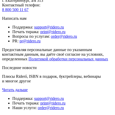
г. Екатеринбург, а/я 313
Контактный телефон
:
8 800 500 11 67
Написать нам
Поддержка
:
support@ridero.ru
Печать тиража
:
print@ridero.ru
Вопросы по услугам
:
order@ridero.ru
PR
:
pr@ridero.ru
Предоставляя персональные данные по указанным
контактным данным, вы даёте своё согласие на условиях,
определенных
Политикой обработки персональных данных
Последние новости
Плюсы Rideró, ISBN в подарок, буктрейлеры, вебинары
и многое другое
Читать дальше
Поддержка
:
support@ridero.ru
Печать тиража
:
print@ridero.ru
Наши услуги
:
order@ridero.ru