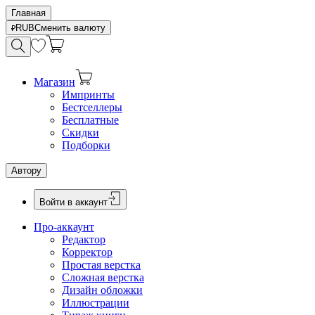
Главная
RUB
Сменить валюту
Магазин
Импринты
Бестселлеры
Бесплатные
Скидки
Подборки
Автору
Войти в аккаунт
Про-аккаунт
Редактор
Корректор
Простая верстка
Сложная верстка
Дизайн обложки
Иллюстрации