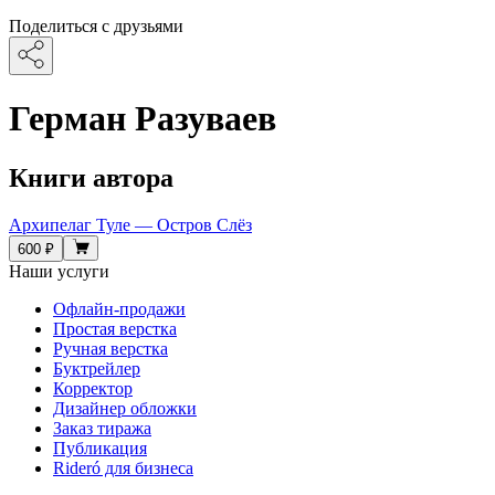
Поделиться с друзьями
Герман Разуваев
Книги автора
Архипелаг Туле — Остров Слёз
600 ₽
Наши услуги
Офлайн-продажи
Простая верстка
Ручная верстка
Буктрейлер
Корректор
Дизайнер обложки
Заказ тиража
Публикация
Rideró для бизнеса