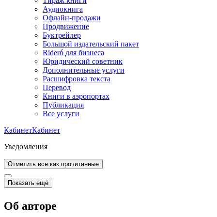
Тираж книги
Аудиокнига
Офлайн-продажи
Продвижение
Буктрейлер
Большой издательский пакет
Rideró для бизнеса
Юридический советник
Дополнительные услуги
Расшифровка текста
Перевод
Книги в аэропортах
Публикация
Все услуги
Кабинет
Кабинет
Уведомления
Отметить все как прочитанные
Показать ещё
Об авторе