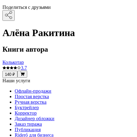
Поделиться с друзьями
Алёна Ракитина
Книги автора
Колькотар
3.7
140 ₽
Наши услуги
Офлайн-продажи
Простая верстка
Ручная верстка
Буктрейлер
Корректор
Дизайнер обложки
Заказ тиража
Публикация
Rideró для бизнеса