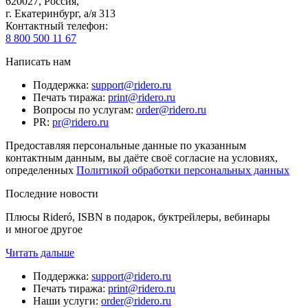
620027
,
Россия
,
г. Екатеринбург, а/я 313
Контактный телефон
:
8 800 500 11 67
Написать нам
Поддержка
:
support@ridero.ru
Печать тиража
:
print@ridero.ru
Вопросы по услугам
:
order@ridero.ru
PR
:
pr@ridero.ru
Предоставляя персональные данные по указанным
контактным данным, вы даёте своё согласие на условиях,
определенных
Политикой обработки персональных данных
Последние новости
Плюсы Rideró, ISBN в подарок, буктрейлеры, вебинары
и многое другое
Читать дальше
Поддержка
:
support@ridero.ru
Печать тиража
:
print@ridero.ru
Наши услуги
:
order@ridero.ru