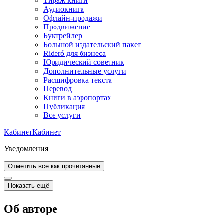
Тираж книги
Аудиокнига
Офлайн-продажи
Продвижение
Буктрейлер
Большой издательский пакет
Rideró для бизнеса
Юридический советник
Дополнительные услуги
Расшифровка текста
Перевод
Книги в аэропортах
Публикация
Все услуги
Кабинет
Кабинет
Уведомления
Отметить все как прочитанные
Показать ещё
Об авторе