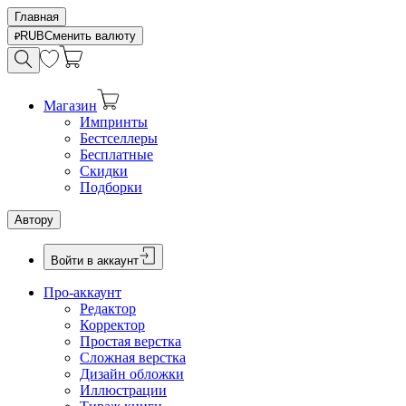
Главная
RUB
Сменить валюту
Магазин
Импринты
Бестселлеры
Бесплатные
Скидки
Подборки
Автору
Войти в аккаунт
Про-аккаунт
Редактор
Корректор
Простая верстка
Сложная верстка
Дизайн обложки
Иллюстрации