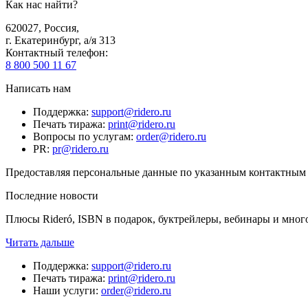
Как нас найти?
620027
,
Россия
,
г. Екатеринбург, а/я 313
Контактный телефон
:
8 800 500 11 67
Написать нам
Поддержка
:
support@ridero.ru
Печать тиража
:
print@ridero.ru
Вопросы по услугам
:
order@ridero.ru
PR
:
pr@ridero.ru
Предоставляя персональные данные по указанным контактным д
Последние новости
Плюсы Rideró, ISBN в подарок, буктрейлеры, вебинары и мног
Читать дальше
Поддержка
:
support@ridero.ru
Печать тиража
:
print@ridero.ru
Наши услуги
:
order@ridero.ru