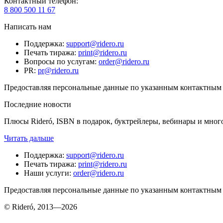
Контактный телефон
:
8 800 500 11 67
Написать нам
Поддержка
:
support@ridero.ru
Печать тиража
:
print@ridero.ru
Вопросы по услугам
:
order@ridero.ru
PR
:
pr@ridero.ru
Предоставляя персональные данные по указанным контактным д
Последние новости
Плюсы Rideró, ISBN в подарок, буктрейлеры, вебинары и мног
Читать дальше
Поддержка
:
support@ridero.ru
Печать тиража
:
print@ridero.ru
Наши услуги
:
order@ridero.ru
Предоставляя персональные данные по указанным контактным д
© Rideró, 2013—
2026