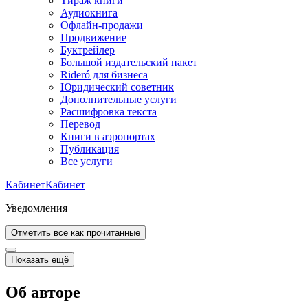
Тираж книги
Аудиокнига
Офлайн-продажи
Продвижение
Буктрейлер
Большой издательский пакет
Rideró для бизнеса
Юридический советник
Дополнительные услуги
Расшифровка текста
Перевод
Книги в аэропортах
Публикация
Все услуги
Кабинет
Кабинет
Уведомления
Отметить все как прочитанные
Показать ещё
Об авторе