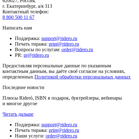
620027
,
Россия
,
г. Екатеринбург, а/я 313
Контактный телефон
:
8 800 500 11 67
Написать нам
Поддержка
:
support@ridero.ru
Печать тиража
:
print@ridero.ru
Вопросы по услугам
:
order@ridero.ru
PR
:
pr@ridero.ru
Предоставляя персональные данные по указанным
контактным данным, вы даёте своё согласие на условиях,
определенных
Политикой обработки персональных данных
Последние новости
Плюсы Rideró, ISBN в подарок, буктрейлеры, вебинары
и многое другое
Читать дальше
Поддержка
:
support@ridero.ru
Печать тиража
:
print@ridero.ru
Наши услуги
:
order@ridero.ru