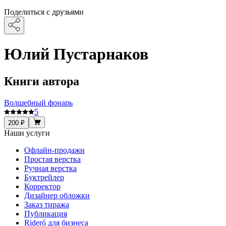
Поделиться с друзьями
Юлий Пустарнаков
Книги автора
Волшебный фонарь
5
200 ₽
Наши услуги
Офлайн-продажи
Простая верстка
Ручная верстка
Буктрейлер
Корректор
Дизайнер обложки
Заказ тиража
Публикация
Rideró для бизнеса