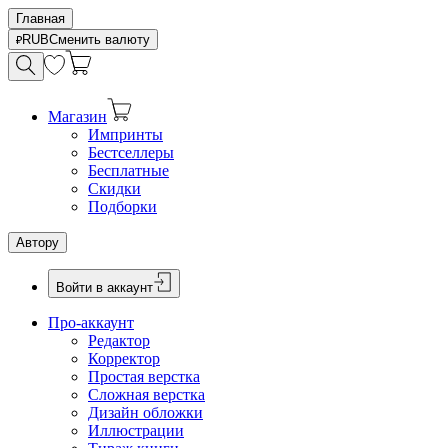
Главная
RUB
Сменить валюту
Магазин
Импринты
Бестселлеры
Бесплатные
Скидки
Подборки
Автору
Войти в аккаунт
Про-аккаунт
Редактор
Корректор
Простая верстка
Сложная верстка
Дизайн обложки
Иллюстрации