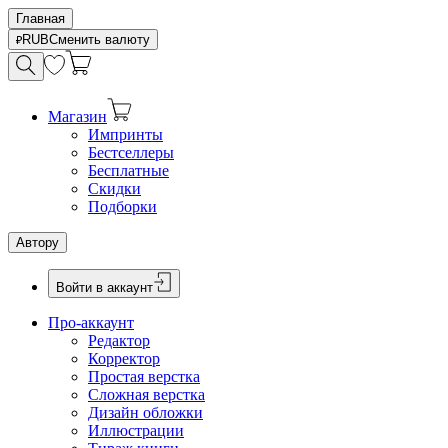
Главная
RUB
Сменить валюту
Магазин
Импринты
Бестселлеры
Бесплатные
Скидки
Подборки
Автору
Войти в аккаунт
Про-аккаунт
Редактор
Корректор
Простая верстка
Сложная верстка
Дизайн обложки
Иллюстрации