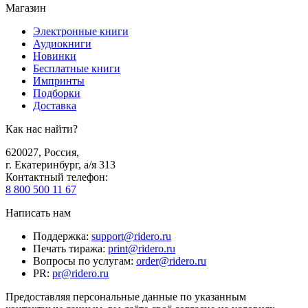
Магазин
Электронные книги
Аудиокниги
Новинки
Бесплатные книги
Импринты
Подборки
Доставка
Как нас найти?
620027
,
Россия
,
г. Екатеринбург, а/я 313
Контактный телефон
:
8 800 500 11 67
Написать нам
Поддержка
:
support@ridero.ru
Печать тиража
:
print@ridero.ru
Вопросы по услугам
:
order@ridero.ru
PR
:
pr@ridero.ru
Предоставляя персональные данные по указанным