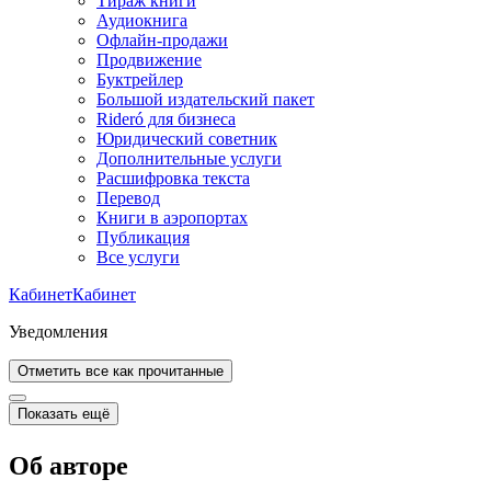
Тираж книги
Аудиокнига
Офлайн-продажи
Продвижение
Буктрейлер
Большой издательский пакет
Rideró для бизнеса
Юридический советник
Дополнительные услуги
Расшифровка текста
Перевод
Книги в аэропортах
Публикация
Все услуги
Кабинет
Кабинет
Уведомления
Отметить все как прочитанные
Показать ещё
Об авторе