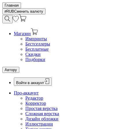
Главная
RUB
Сменить валюту
Магазин
Импринты
Бестселлеры
Бесплатные
Скидки
Подборки
Автору
Войти в аккаунт
Про-аккаунт
Редактор
Корректор
Простая верстка
Сложная верстка
Дизайн обложки
Иллюстрации