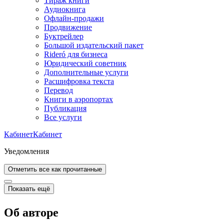
Тираж книги
Аудиокнига
Офлайн-продажи
Продвижение
Буктрейлер
Большой издательский пакет
Rideró для бизнеса
Юридический советник
Дополнительные услуги
Расшифровка текста
Перевод
Книги в аэропортах
Публикация
Все услуги
Кабинет
Кабинет
Уведомления
Отметить все как прочитанные
Показать ещё
Об авторе