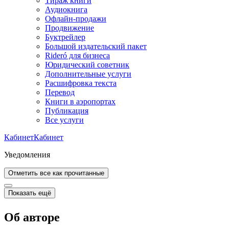
Тираж книги
Аудиокнига
Офлайн-продажи
Продвижение
Буктрейлер
Большой издательский пакет
Rideró для бизнеса
Юридический советник
Дополнительные услуги
Расшифровка текста
Перевод
Книги в аэропортах
Публикация
Все услуги
Кабинет
Кабинет
Уведомления
Отметить все как прочитанные
Показать ещё
Об авторе