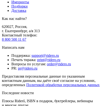
Импринты
Подборки
Доставка
Как нас найти?
620027
,
Россия
,
г. Екатеринбург, а/я 313
Контактный телефон
:
8 800 500 11 67
Написать нам
Поддержка
:
support@ridero.ru
Печать тиража
:
print@ridero.ru
Вопросы по услугам
:
order@ridero.ru
PR
:
pr@ridero.ru
Предоставляя персональные данные по указанным
контактным данным, вы даёте своё согласие на условиях,
определенных
Политикой обработки персональных данных
Последние новости
Плюсы Rideró, ISBN в подарок, буктрейлеры, вебинары
и многое другое