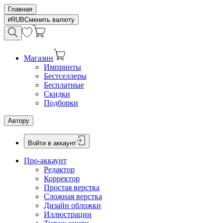
Главная
RUB
Сменить валюту
Магазин
Импринты
Бестселлеры
Бесплатные
Скидки
Подборки
Автору
Войти в аккаунт
Про-аккаунт
Редактор
Корректор
Простая верстка
Сложная верстка
Дизайн обложки
Иллюстрации