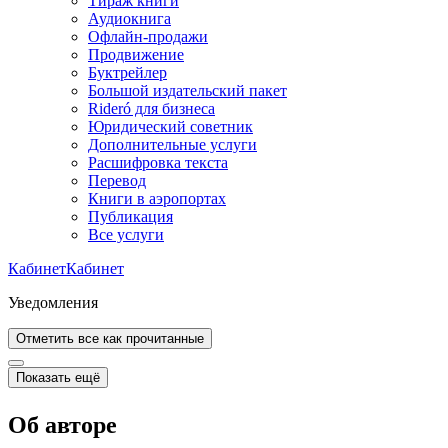
Тираж книги
Аудиокнига
Офлайн-продажи
Продвижение
Буктрейлер
Большой издательский пакет
Rideró для бизнеса
Юридический советник
Дополнительные услуги
Расшифровка текста
Перевод
Книги в аэропортах
Публикация
Все услуги
Кабинет
Кабинет
Уведомления
Отметить все как прочитанные
Показать ещё
Об авторе