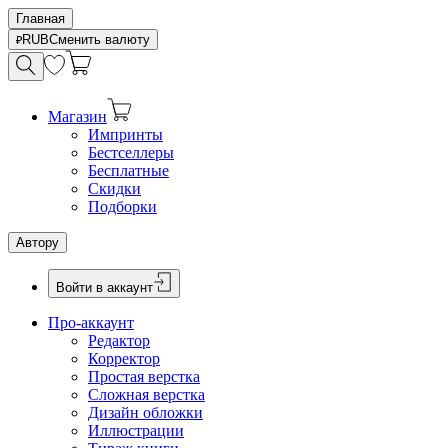
Главная
RUB
Сменить валюту
Магазин
Импринты
Бестселлеры
Бесплатные
Скидки
Подборки
Автору
Войти в аккаунт
Про-аккаунт
Редактор
Корректор
Простая верстка
Сложная верстка
Дизайн обложки
Иллюстрации