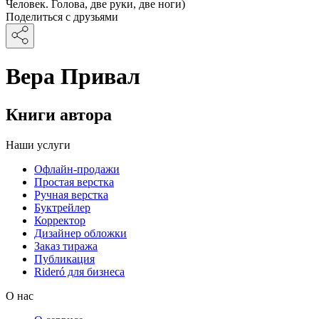
Человек. Голова, две руки, две ноги)
Поделиться с друзьями
Вера Привал
Книги автора
Наши услуги
Офлайн-продажи
Простая верстка
Ручная верстка
Буктрейлер
Корректор
Дизайнер обложки
Заказ тиража
Публикация
Rideró для бизнеса
О нас