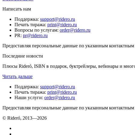
Написать нам
Поддержка
:
support@ridero.ru
Печать тиража
:
print@ridero.ru
Вопросы по услугам
:
order@ridero.ru
PR
:
pr@ridero.ru
Предоставляя персональные данные по указанным контактным д
Последние новости
Плюсы Rideró, ISBN в подарок, буктрейлеры, вебинары и мног
Читать дальше
Поддержка
:
support@ridero.ru
Печать тиража
:
print@ridero.ru
Наши услуги
:
order@ridero.ru
Предоставляя персональные данные по указанным контактным д
© Rideró, 2013—
2026