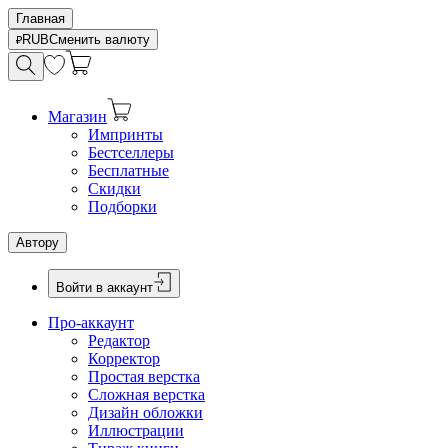
Главная
RUB
Сменить валюту
Магазин
Импринты
Бестселлеры
Бесплатные
Скидки
Подборки
Автору
Войти в аккаунт
Про-аккаунт
Редактор
Корректор
Простая верстка
Сложная верстка
Дизайн обложки
Иллюстрации