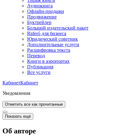
Тираж книги
Аудиокнига
Офлайн-продажи
Продвижение
Буктрейлер
Большой издательский пакет
Rideró для бизнеса
Юридический советник
Дополнительные услуги
Расшифровка текста
Перевод
Книги в аэропортах
Публикация
Все услуги
Кабинет
Кабинет
Уведомления
Отметить все как прочитанные
Показать ещё
Об авторе