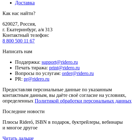
Доставка
Как нас найти?
620027
,
Россия
,
г. Екатеринбург, а/я 313
Контактный телефон
:
8 800 500 11 67
Написать нам
Поддержка
:
support@ridero.ru
Печать тиража
:
print@ridero.ru
Вопросы по услугам
:
order@ridero.ru
PR
:
pr@ridero.ru
Предоставляя персональные данные по указанным
контактным данным, вы даёте своё согласие на условиях,
определенных
Политикой обработки персональных данных
Последние новости
Плюсы Rideró, ISBN в подарок, буктрейлеры, вебинары
и многое другое
Читать дальше