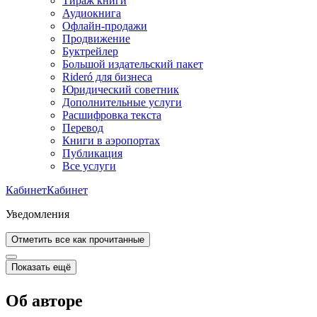
Тираж книги
Аудиокнига
Офлайн-продажи
Продвижение
Буктрейлер
Большой издательский пакет
Rideró для бизнеса
Юридический советник
Дополнительные услуги
Расшифровка текста
Перевод
Книги в аэропортах
Публикация
Все услуги
Кабинет
Кабинет
Уведомления
Отметить все как прочитанные
Показать ещё
Об авторе