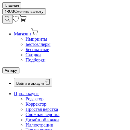
Главная
RUB
Сменить валюту
Магазин
Импринты
Бестселлеры
Бесплатные
Скидки
Подборки
Автору
Войти в аккаунт
Про-аккаунт
Редактор
Корректор
Простая верстка
Сложная верстка
Дизайн обложки
Иллюстрации