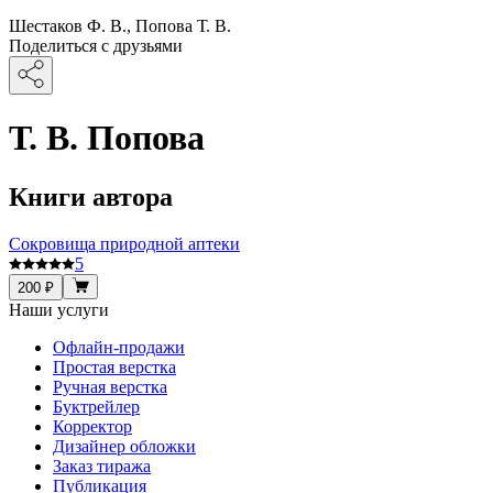
Шестаков Ф. В., Попова Т. В.
Поделиться с друзьями
Т. В. Попова
Книги автора
Сокровища природной аптеки
5
200 ₽
Наши услуги
Офлайн-продажи
Простая верстка
Ручная верстка
Буктрейлер
Корректор
Дизайнер обложки
Заказ тиража
Публикация