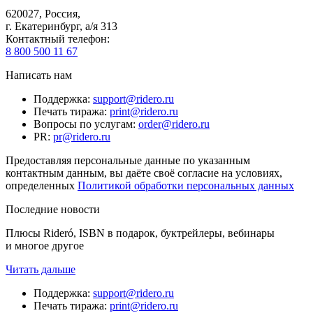
620027
,
Россия
,
г. Екатеринбург, а/я 313
Контактный телефон
:
8 800 500 11 67
Написать нам
Поддержка
:
support@ridero.ru
Печать тиража
:
print@ridero.ru
Вопросы по услугам
:
order@ridero.ru
PR
:
pr@ridero.ru
Предоставляя персональные данные по указанным
контактным данным, вы даёте своё согласие на условиях,
определенных
Политикой обработки персональных данных
Последние новости
Плюсы Rideró, ISBN в подарок, буктрейлеры, вебинары
и многое другое
Читать дальше
Поддержка
:
support@ridero.ru
Печать тиража
:
print@ridero.ru