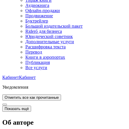
Тираж книги
Аудиокнига
Офлайн-продажи
Продвижение
Буктрейлер
Большой издательский пакет
Rideró для бизнеса
Юридический советник
Дополнительные услуги
Расшифровка текста
Перевод
Книги в аэропортах
Публикация
Все услуги
Кабинет
Кабинет
Уведомления
Отметить все как прочитанные
Показать ещё
Об авторе