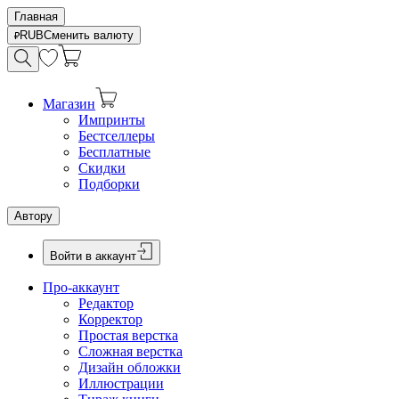
Главная
RUB
Сменить валюту
Магазин
Импринты
Бестселлеры
Бесплатные
Скидки
Подборки
Автору
Войти в аккаунт
Про-аккаунт
Редактор
Корректор
Простая верстка
Сложная верстка
Дизайн обложки
Иллюстрации