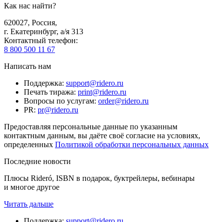
Как нас найти?
620027
,
Россия
,
г. Екатеринбург, а/я 313
Контактный телефон
:
8 800 500 11 67
Написать нам
Поддержка
:
support@ridero.ru
Печать тиража
:
print@ridero.ru
Вопросы по услугам
:
order@ridero.ru
PR
:
pr@ridero.ru
Предоставляя персональные данные по указанным
контактным данным, вы даёте своё согласие на условиях,
определенных
Политикой обработки персональных данных
Последние новости
Плюсы Rideró, ISBN в подарок, буктрейлеры, вебинары
и многое другое
Читать дальше
Поддержка
:
support@ridero.ru