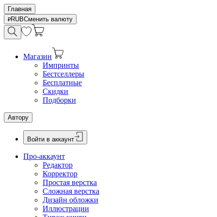
Главная
RUB
Сменить валюту
Магазин
Импринты
Бестселлеры
Бесплатные
Скидки
Подборки
Автору
Войти в аккаунт
Про-аккаунт
Редактор
Корректор
Простая верстка
Сложная верстка
Дизайн обложки
Иллюстрации