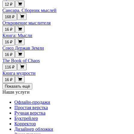
12 ₽
Сансара. Сборник мыслей
168 ₽
Откровение мыслителя
16 ₽
Книга: Мысли
16 ₽
Союз Держав Земли
16 ₽
The Book of Chaos
116 ₽
Книга мудрости
16 ₽
Показать ещё
Наши услуги
Офлайн-продажи
Простая верстка
Ручная верстка
Буктрейлер
Корректор
Дизайнер обложки