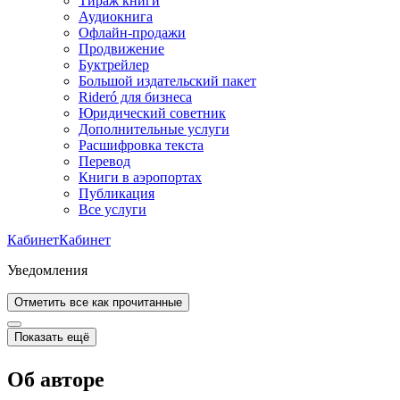
Тираж книги
Аудиокнига
Офлайн-продажи
Продвижение
Буктрейлер
Большой издательский пакет
Rideró для бизнеса
Юридический советник
Дополнительные услуги
Расшифровка текста
Перевод
Книги в аэропортах
Публикация
Все услуги
Кабинет
Кабинет
Уведомления
Отметить все как прочитанные
Показать ещё
Об авторе