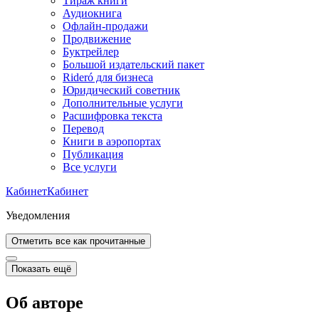
Тираж книги
Аудиокнига
Офлайн-продажи
Продвижение
Буктрейлер
Большой издательский пакет
Rideró для бизнеса
Юридический советник
Дополнительные услуги
Расшифровка текста
Перевод
Книги в аэропортах
Публикация
Все услуги
Кабинет
Кабинет
Уведомления
Отметить все как прочитанные
Показать ещё
Об авторе