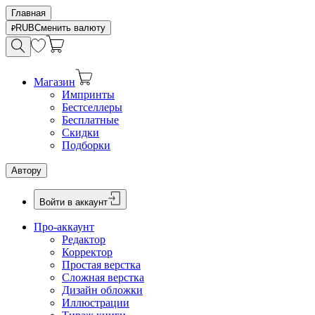
Главная
RUB
Сменить валюту
Магазин
Импринты
Бестселлеры
Бесплатные
Скидки
Подборки
Автору
Войти в аккаунт
Про-аккаунт
Редактор
Корректор
Простая верстка
Сложная верстка
Дизайн обложки
Иллюстрации