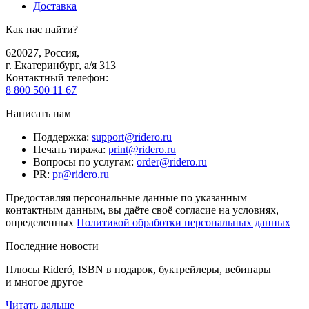
Доставка
Как нас найти?
620027
,
Россия
,
г. Екатеринбург, а/я 313
Контактный телефон
:
8 800 500 11 67
Написать нам
Поддержка
:
support@ridero.ru
Печать тиража
:
print@ridero.ru
Вопросы по услугам
:
order@ridero.ru
PR
:
pr@ridero.ru
Предоставляя персональные данные по указанным
контактным данным, вы даёте своё согласие на условиях,
определенных
Политикой обработки персональных данных
Последние новости
Плюсы Rideró, ISBN в подарок, буктрейлеры, вебинары
и многое другое
Читать дальше