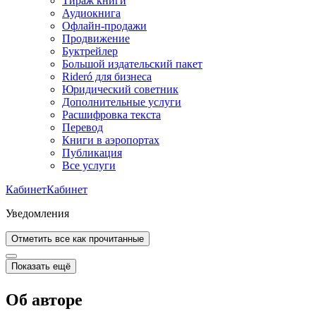
Тираж книги
Аудиокнига
Офлайн-продажи
Продвижение
Буктрейлер
Большой издательский пакет
Rideró для бизнеса
Юридический советник
Дополнительные услуги
Расшифровка текста
Перевод
Книги в аэропортах
Публикация
Все услуги
Кабинет
Кабинет
Уведомления
Отметить все как прочитанные
Показать ещё
Об авторе