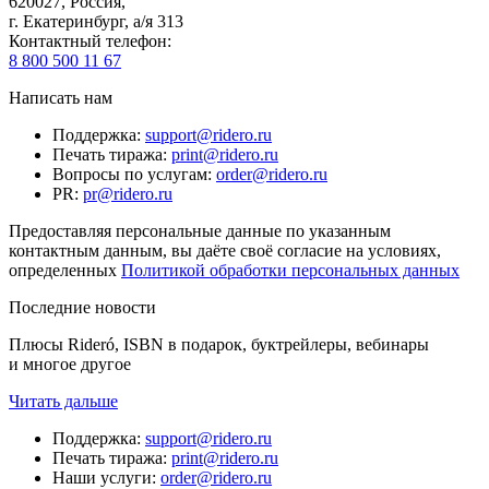
620027
,
Россия
,
г. Екатеринбург, а/я 313
Контактный телефон
:
8 800 500 11 67
Написать нам
Поддержка
:
support@ridero.ru
Печать тиража
:
print@ridero.ru
Вопросы по услугам
:
order@ridero.ru
PR
:
pr@ridero.ru
Предоставляя персональные данные по указанным
контактным данным, вы даёте своё согласие на условиях,
определенных
Политикой обработки персональных данных
Последние новости
Плюсы Rideró, ISBN в подарок, буктрейлеры, вебинары
и многое другое
Читать дальше
Поддержка
:
support@ridero.ru
Печать тиража
:
print@ridero.ru
Наши услуги
:
order@ridero.ru