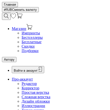
Главная
RUB
Сменить валюту
Магазин
Импринты
Бестселлеры
Бесплатные
Скидки
Подборки
Автору
Войти в аккаунт
Про-аккаунт
Редактор
Корректор
Простая верстка
Сложная верстка
Дизайн обложки
Иллюстрации