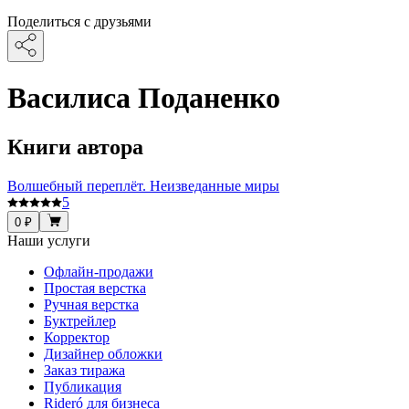
Поделиться с друзьями
Василиса Поданенко
Книги автора
Волшебный переплёт. Неизведанные миры
5
0 ₽
Наши услуги
Офлайн-продажи
Простая верстка
Ручная верстка
Буктрейлер
Корректор
Дизайнер обложки
Заказ тиража
Публикация
Rideró для бизнеса