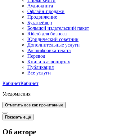
Тираж книги
Аудиокнига
Офлайн-продажи
Продвижение
Буктрейлер
Большой издательский пакет
Rideró для бизнеса
Юридический советник
Дополнительные услуги
Расшифровка текста
Перевод
Книги в аэропортах
Публикация
Все услуги
Кабинет
Кабинет
Уведомления
Отметить все как прочитанные
Показать ещё
Об авторе