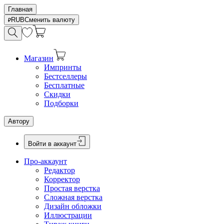
Главная
RUB
Сменить валюту
Магазин
Импринты
Бестселлеры
Бесплатные
Скидки
Подборки
Автору
Войти в аккаунт
Про-аккаунт
Редактор
Корректор
Простая верстка
Сложная верстка
Дизайн обложки
Иллюстрации