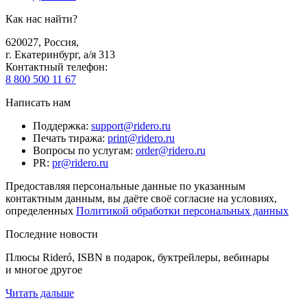
Как нас найти?
620027
,
Россия
,
г. Екатеринбург, а/я 313
Контактный телефон
:
8 800 500 11 67
Написать нам
Поддержка
:
support@ridero.ru
Печать тиража
:
print@ridero.ru
Вопросы по услугам
:
order@ridero.ru
PR
:
pr@ridero.ru
Предоставляя персональные данные по указанным
контактным данным, вы даёте своё согласие на условиях,
определенных
Политикой обработки персональных данных
Последние новости
Плюсы Rideró, ISBN в подарок, буктрейлеры, вебинары
и многое другое
Читать дальше