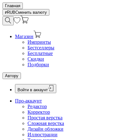
Главная
RUB
Сменить валюту
Магазин
Импринты
Бестселлеры
Бесплатные
Скидки
Подборки
Автору
Войти в аккаунт
Про-аккаунт
Редактор
Корректор
Простая верстка
Сложная верстка
Дизайн обложки
Иллюстрации