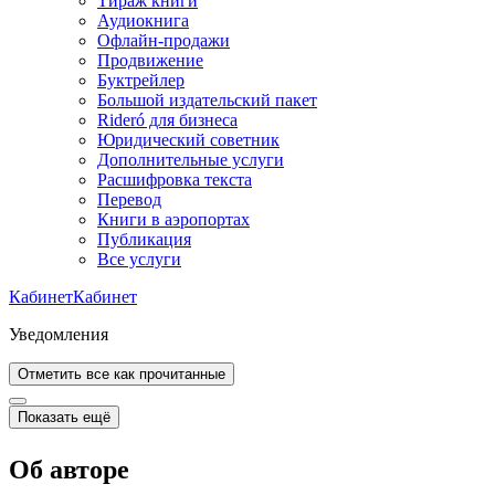
Тираж книги
Аудиокнига
Офлайн-продажи
Продвижение
Буктрейлер
Большой издательский пакет
Rideró для бизнеса
Юридический советник
Дополнительные услуги
Расшифровка текста
Перевод
Книги в аэропортах
Публикация
Все услуги
Кабинет
Кабинет
Уведомления
Отметить все как прочитанные
Показать ещё
Об авторе