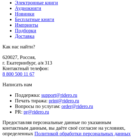
Электронные книги
Аудиокниги
Новинки
Бесплатные книги
Импринты
Подборки
Доставка
Как нас найти?
620027
,
Россия
,
г. Екатеринбург, а/я 313
Контактный телефон
:
8 800 500 11 67
Написать нам
Поддержка
:
support@ridero.ru
Печать тиража
:
print@ridero.ru
Вопросы по услугам
:
order@ridero.ru
PR
:
pr@ridero.ru
Предоставляя персональные данные по указанным
контактным данным, вы даёте своё согласие на условиях,
определенных
Политикой обработки персональных данных