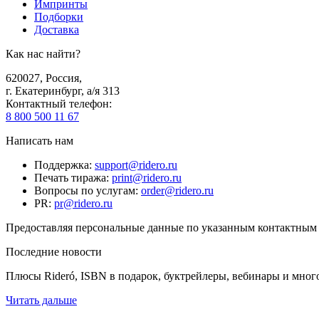
Импринты
Подборки
Доставка
Как нас найти?
620027
,
Россия
,
г. Екатеринбург, а/я 313
Контактный телефон
:
8 800 500 11 67
Написать нам
Поддержка
:
support@ridero.ru
Печать тиража
:
print@ridero.ru
Вопросы по услугам
:
order@ridero.ru
PR
:
pr@ridero.ru
Предоставляя персональные данные по указанным контактным д
Последние новости
Плюсы Rideró, ISBN в подарок, буктрейлеры, вебинары и мног
Читать дальше