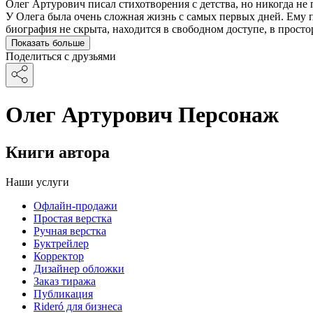
Олег Артурович писал стихотворения с детства, но никогда не 
У Олега была очень сложная жизнь с самых первых дней. Ем
биография не скрыта, находится в свободном доступе, в прост
Показать больше
Поделиться с друзьями
Олег Артурович Персонаж
Книги автора
Наши услуги
Офлайн-продажи
Простая верстка
Ручная верстка
Буктрейлер
Корректор
Дизайнер обложки
Заказ тиража
Публикация
Rideró для бизнеса