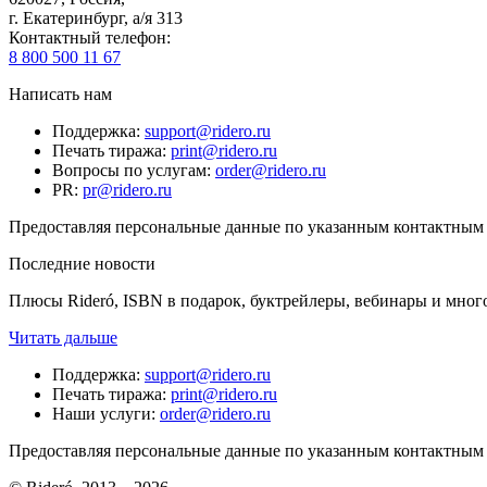
г. Екатеринбург, а/я 313
Контактный телефон
:
8 800 500 11 67
Написать нам
Поддержка
:
support@ridero.ru
Печать тиража
:
print@ridero.ru
Вопросы по услугам
:
order@ridero.ru
PR
:
pr@ridero.ru
Предоставляя персональные данные по указанным контактным д
Последние новости
Плюсы Rideró, ISBN в подарок, буктрейлеры, вебинары и мног
Читать дальше
Поддержка
:
support@ridero.ru
Печать тиража
:
print@ridero.ru
Наши услуги
:
order@ridero.ru
Предоставляя персональные данные по указанным контактным д