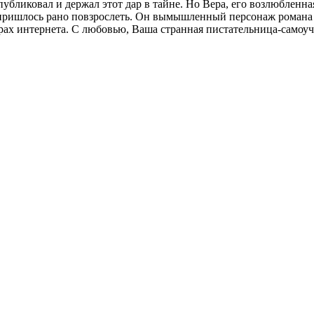
публиковал и держал этот дар в тайне. Но Вера, его возлюбленна
у пришлось рано повзрослеть. Он вымышленный персонаж рома
орах интернета. С любовью, Ваша странная пистательница-самоу