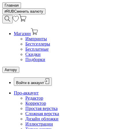
Главная
RUB
Сменить валюту
Магазин
Импринты
Бестселлеры
Бесплатные
Скидки
Подборки
Автору
Войти в аккаунт
Про-аккаунт
Редактор
Корректор
Простая верстка
Сложная верстка
Дизайн обложки
Иллюстрации