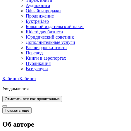
Тираж книги
Аудиокнига
Офлайн-продажи
Продвижение
Буктрейлер
Большой издательский пакет
Rideró для бизнеса
Юридический советник
Дополнительные услуги
Расшифровка текста
Перевод
Книги в аэропортах
Публикация
Все услуги
Кабинет
Кабинет
Уведомления
Отметить все как прочитанные
Показать ещё
Об авторе