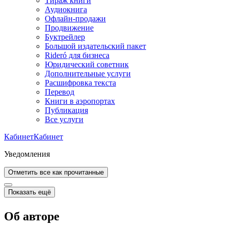
Тираж книги
Аудиокнига
Офлайн-продажи
Продвижение
Буктрейлер
Большой издательский пакет
Rideró для бизнеса
Юридический советник
Дополнительные услуги
Расшифровка текста
Перевод
Книги в аэропортах
Публикация
Все услуги
Кабинет
Кабинет
Уведомления
Отметить все как прочитанные
Показать ещё
Об авторе