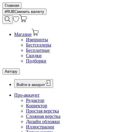
Главная
RUB
Сменить валюту
Магазин
Импринты
Бестселлеры
Бесплатные
Скидки
Подборки
Автору
Войти в аккаунт
Про-аккаунт
Редактор
Корректор
Простая верстка
Сложная верстка
Дизайн обложки
Иллюстрации