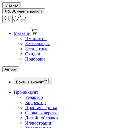
Главная
RUB
Сменить валюту
Магазин
Импринты
Бестселлеры
Бесплатные
Скидки
Подборки
Автору
Войти в аккаунт
Про-аккаунт
Редактор
Корректор
Простая верстка
Сложная верстка
Дизайн обложки
Иллюстрации