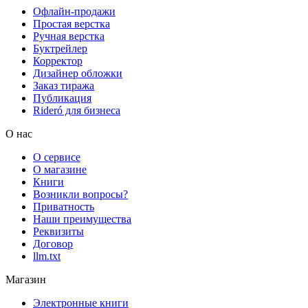
Офлайн-продажи
Простая верстка
Ручная верстка
Буктрейлер
Корректор
Дизайнер обложки
Заказ тиража
Публикация
Rideró для бизнеса
О нас
О сервисе
О магазине
Книги
Возникли вопросы?
Приватность
Наши преимущества
Реквизиты
Договор
llm.txt
Магазин
Электронные книги