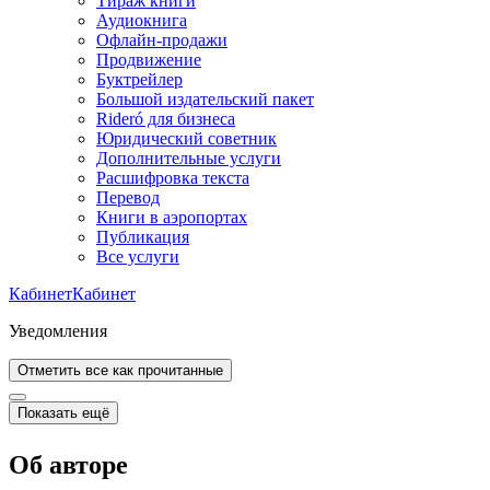
Тираж книги
Аудиокнига
Офлайн-продажи
Продвижение
Буктрейлер
Большой издательский пакет
Rideró для бизнеса
Юридический советник
Дополнительные услуги
Расшифровка текста
Перевод
Книги в аэропортах
Публикация
Все услуги
Кабинет
Кабинет
Уведомления
Отметить все как прочитанные
Показать ещё
Об авторе