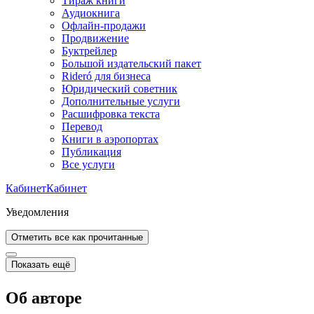
Тираж книги
Аудиокнига
Офлайн-продажи
Продвижение
Буктрейлер
Большой издательский пакет
Rideró для бизнеса
Юридический советник
Дополнительные услуги
Расшифровка текста
Перевод
Книги в аэропортах
Публикация
Все услуги
Кабинет
Кабинет
Уведомления
Отметить все как прочитанные
Показать ещё
Об авторе