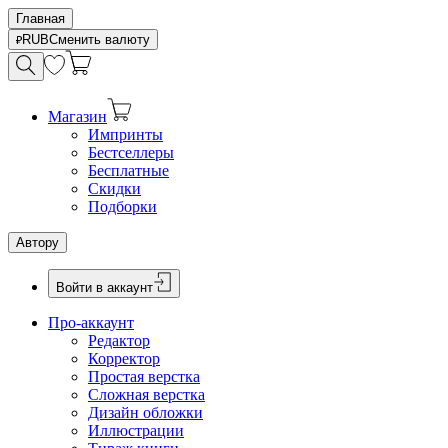
Главная
RUB
Сменить валюту
Магазин
Импринты
Бестселлеры
Бесплатные
Скидки
Подборки
Автору
Войти в аккаунт
Про-аккаунт
Редактор
Корректор
Простая верстка
Сложная верстка
Дизайн обложки
Иллюстрации