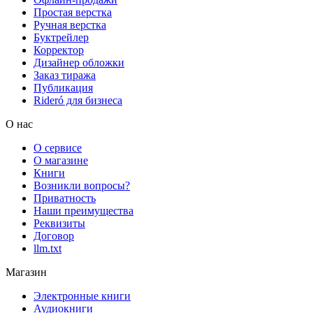
Простая верстка
Ручная верстка
Буктрейлер
Корректор
Дизайнер обложки
Заказ тиража
Публикация
Rideró для бизнеса
О нас
О сервисе
О магазине
Книги
Возникли вопросы?
Приватность
Наши преимущества
Реквизиты
Договор
llm.txt
Магазин
Электронные книги
Аудиокниги