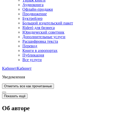
Тираж книги
Аудиокнига
Офлайн-продажи
Продвижение
Буктрейлер
Большой издательский пакет
Rideró для бизнеса
Юридический советник
Дополнительные услуги
Расшифровка текста
Перевод
Книги в аэропортах
Публикация
Все услуги
Кабинет
Кабинет
Уведомления
Отметить все как прочитанные
Показать ещё
Об авторе