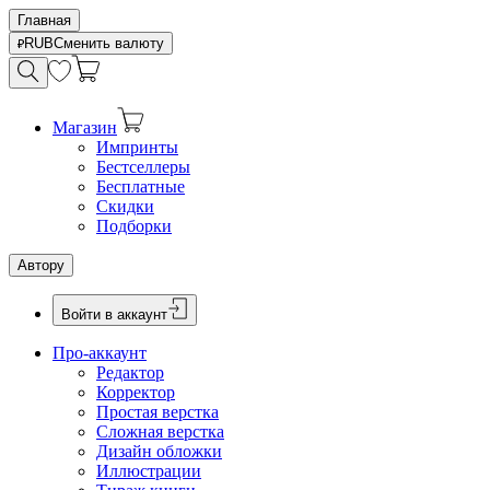
Главная
RUB
Сменить валюту
Магазин
Импринты
Бестселлеры
Бесплатные
Скидки
Подборки
Автору
Войти в аккаунт
Про-аккаунт
Редактор
Корректор
Простая верстка
Сложная верстка
Дизайн обложки
Иллюстрации