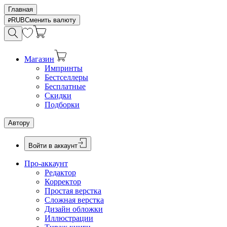
Главная
RUB
Сменить валюту
Магазин
Импринты
Бестселлеры
Бесплатные
Скидки
Подборки
Автору
Войти в аккаунт
Про-аккаунт
Редактор
Корректор
Простая верстка
Сложная верстка
Дизайн обложки
Иллюстрации