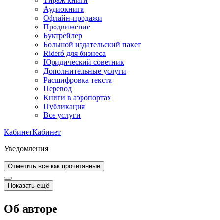
Тираж книги
Аудиокнига
Офлайн-продажи
Продвижение
Буктрейлер
Большой издательский пакет
Rideró для бизнеса
Юридический советник
Дополнительные услуги
Расшифровка текста
Перевод
Книги в аэропортах
Публикация
Все услуги
Кабинет
Кабинет
Уведомления
Отметить все как прочитанные
Показать ещё
Об авторе