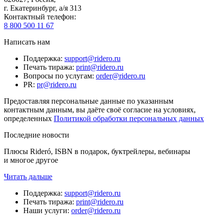
г. Екатеринбург, а/я 313
Контактный телефон
:
8 800 500 11 67
Написать нам
Поддержка
:
support@ridero.ru
Печать тиража
:
print@ridero.ru
Вопросы по услугам
:
order@ridero.ru
PR
:
pr@ridero.ru
Предоставляя персональные данные по указанным
контактным данным, вы даёте своё согласие на условиях,
определенных
Политикой обработки персональных данных
Последние новости
Плюсы Rideró, ISBN в подарок, буктрейлеры, вебинары
и многое другое
Читать дальше
Поддержка
:
support@ridero.ru
Печать тиража
:
print@ridero.ru
Наши услуги
:
order@ridero.ru