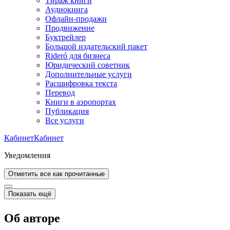
Тираж книги
Аудиокнига
Офлайн-продажи
Продвижение
Буктрейлер
Большой издательский пакет
Rideró для бизнеса
Юридический советник
Дополнительные услуги
Расшифровка текста
Перевод
Книги в аэропортах
Публикация
Все услуги
Кабинет
Кабинет
Уведомления
Отметить все как прочитанные
Показать ещё
Об авторе