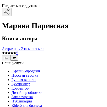
Поделиться с друзьями
Марина Паренская
Книги автора
Астрахань. Это моя земля
5
0 ₽
Наши услуги
Офлайн-продажи
Простая верстка
Ручная верстка
Буктрейлер
Корректор
Дизайнер обложки
Заказ тиража
Публикация
Rideró для бизнеса