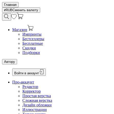
Главная
RUB
Сменить валюту
Магазин
Импринты
Бестселлеры
Бесплатные
Скидки
Подборки
Автору
Войти в аккаунт
Про-аккаунт
Редактор
Корректор
Простая верстка
Сложная верстка
Дизайн обложки
Иллюстрации