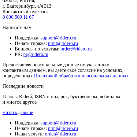
620027
,
Россия
,
г. Екатеринбург, а/я 313
Контактный телефон
:
8 800 500 11 67
Написать нам
Поддержка
:
support@ridero.ru
Печать тиража
:
print@ridero.ru
Вопросы по услугам
:
order@ridero.ru
PR
:
pr@ridero.ru
Предоставляя персональные данные по указанным
контактным данным, вы даёте своё согласие на условиях,
определенных
Политикой обработки персональных данных
Последние новости
Плюсы Rideró, ISBN в подарок, буктрейлеры, вебинары
и многое другое
Читать дальше
Поддержка
:
support@ridero.ru
Печать тиража
:
print@ridero.ru
Наши услуги
:
order@ridero.ru