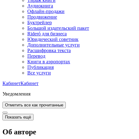
Тираж книги
Аудиокнига
Офлайн-продажи
Продвижение
Буктрейлер
Большой издательский пакет
Rideró для бизнеса
Юридический советник
Дополнительные услуги
Расшифровка текста
Перевод
Книги в аэропортах
Публикация
Все услуги
Кабинет
Кабинет
Уведомления
Отметить все как прочитанные
Показать ещё
Об авторе