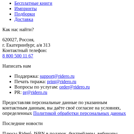
Бесплатные книги
Импринты
Подборки
Доставка
Как нас найти?
620027
,
Россия
,
г. Екатеринбург, а/я 313
Контактный телефон
:
8 800 500 11 67
Написать нам
Поддержка
:
support@ridero.ru
Печать тиража
:
print@ridero.ru
Вопросы по услугам
:
order@ridero.ru
PR
:
pr@ridero.ru
Предоставляя персональные данные по указанным
контактным данным, вы даёте своё согласие на условиях,
определенных
Политикой обработки персональных данных
Последние новости
Плюсы Rideró, ISBN в подарок, буктрейлеры, вебинары