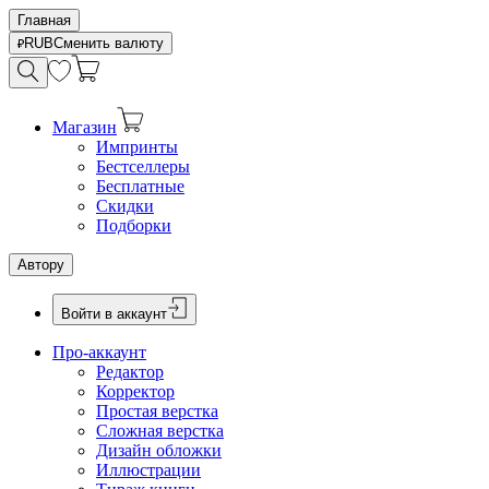
Главная
RUB
Сменить валюту
Магазин
Импринты
Бестселлеры
Бесплатные
Скидки
Подборки
Автору
Войти в аккаунт
Про-аккаунт
Редактор
Корректор
Простая верстка
Сложная верстка
Дизайн обложки
Иллюстрации