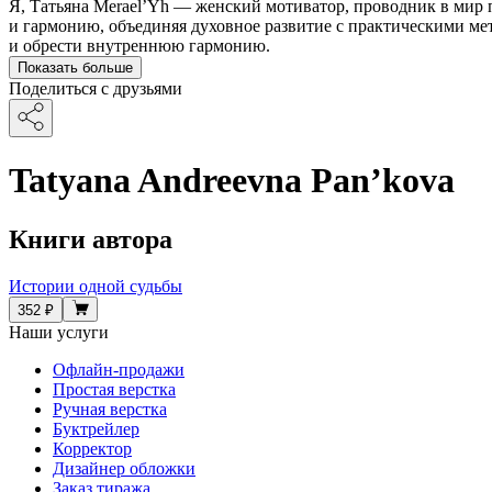
Я, Татьяна Merael’Yh — женский мотиватор, проводник в мир 
и гармонию, объединяя духовное развитие с практическими м
и обрести внутреннюю гармонию.
Показать больше
Поделиться с друзьями
Tatyana Andreevna Pan’kova
Книги автора
Истории одной судьбы
352 ₽
Наши услуги
Офлайн-продажи
Простая верстка
Ручная верстка
Буктрейлер
Корректор
Дизайнер обложки
Заказ тиража