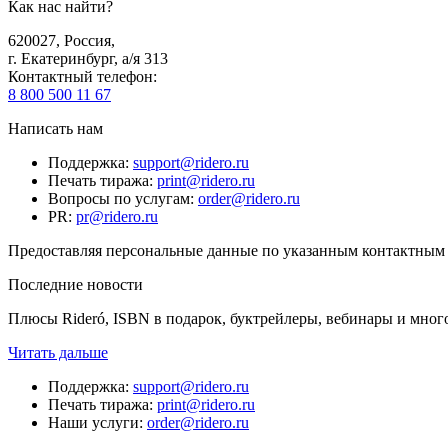
Как нас найти?
620027
,
Россия
,
г. Екатеринбург, а/я 313
Контактный телефон
:
8 800 500 11 67
Написать нам
Поддержка
:
support@ridero.ru
Печать тиража
:
print@ridero.ru
Вопросы по услугам
:
order@ridero.ru
PR
:
pr@ridero.ru
Предоставляя персональные данные по указанным контактным д
Последние новости
Плюсы Rideró, ISBN в подарок, буктрейлеры, вебинары и мног
Читать дальше
Поддержка
:
support@ridero.ru
Печать тиража
:
print@ridero.ru
Наши услуги
:
order@ridero.ru